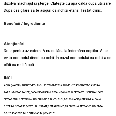
dizolva machiajul și șterge. Clătește cu apă caldă după utilizare.
După desigilare să te asiguri că închizi etans. Testat clinic.
Beneficii / Ingrediente
Atenționări
Doar pentru uz extern. A nu se lăsa la îndemâna copiilor. A se
evita contactul direct cu ochii. În cazul contactului cu ochii a se
clăti cu multă apă.
INCI
AQUA (WATER), PHENOXYETHANOL, POLYSORBATE 20, PEG-40 HYDROGENATED CASTOR OIL,
PARFUM (FRAGRANCE), COCAMIDOPROPYL BETAINE, GLYCERIN, CETEARYL ISONONANOATE,
CETEARETH-12, CETRIMONIUM CHLORIDE, PANTHENOL, BENZOIC ACID, CETEARYL ALCOHOL,
GLYCERYL STEARATE, CETYL PALMITATE, CETEARETH-20, TRIDECETH-9, TETRASODIUM EDTA,
DEHYDROACETIC ACID, CITRIC ACID. [0616301.02]