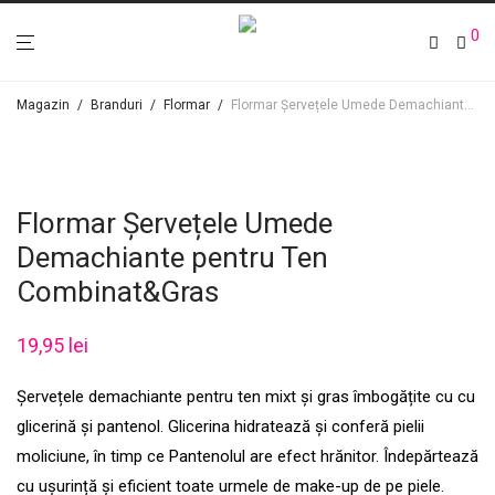
0
Magazin
/
Branduri
/
Flormar
/
Flormar Șervețele Umede Demachiante pentru Ten Combinat&Gras
Flormar Șervețele Umede
Demachiante pentru Ten
Combinat&Gras
19,95
lei
Șervețele demachiante pentru ten mixt și gras îmbogățite cu cu
glicerină și pantenol. Glicerina hidratează și conferă pielii
moliciune, în timp ce Pantenolul are efect hrănitor. Îndepărtează
cu ușurință și eficient toate urmele de make-up de pe piele.